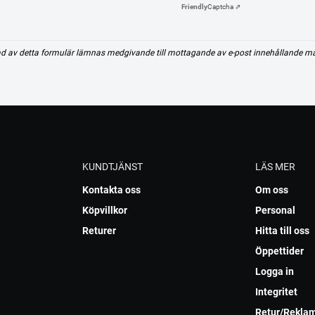
Friendly
Captcha ⇗
d av detta formulär lämnas medgivande till mottagande av e-post innehållande m
KUNDTJÄNST
LÄS MER
Kontakta oss
Om oss
Köpvillkor
Personal
Returer
Hitta till oss
Öppettider
Logga in
Integritet
Retur/Rekla