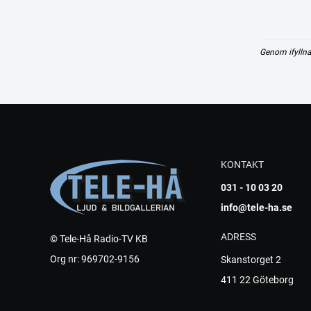
Genom ifyllna
KONTAKT
031 - 10 03 20
info@tele-ha.se
ADRESS
© Tele-Hå Radio-TV KB
Org nr: 969702-9156
Skanstorget 2
411 22 Göteborg