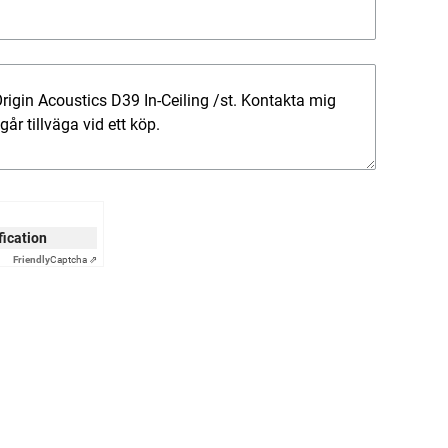
ification
Friendly
Captcha ⇗