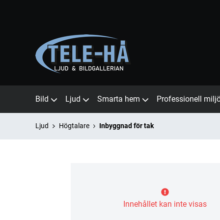
Bild
Ljud
Smarta hem
Professionell milj
Ljud
Högtalare
Inbyggnad för tak
Innehållet kan inte visas