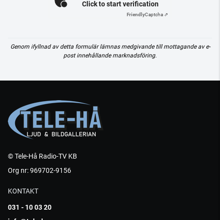
Click to start verification
Friendly
Captcha ⇗
Genom ifyllnad av detta formulär lämnas medgivande till mottagande av e-
post innehållande marknadsföring.
© Tele-Hå Radio-TV KB
Org nr: 969702-9156
KONTAKT
031 - 10 03 20