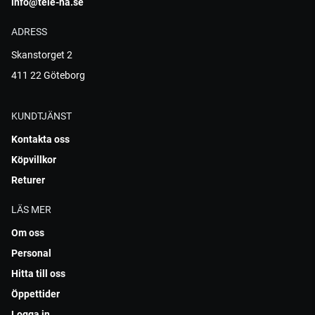
info@tele-ha.se
ADRESS
Skanstorget 2
411 22 Göteborg
KUNDTJÄNST
Kontakta oss
Köpvillkor
Returer
LÄS MER
Om oss
Personal
Hitta till oss
Öppettider
Logga in