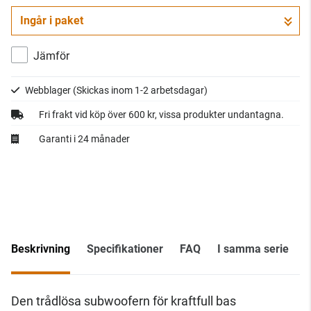
Ingår i paket
Jämför
Webblager
(Skickas inom 1-2 arbetsdagar)
Fri frakt vid köp över 600 kr, vissa produkter undantagna.
Garanti i 24 månader
Beskrivning
Specifikationer
FAQ
I samma serie
I
Den trådlösa subwoofern för kraftfull bas