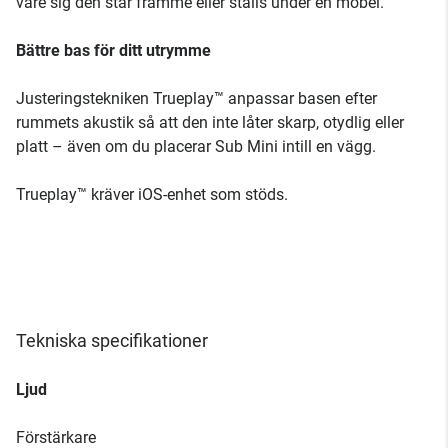
vare sig den står framme eller ställs under en möbel.
Bättre bas för ditt utrymme
Justeringstekniken Trueplay™ anpassar basen efter
rummets akustik så att den inte låter skarp, otydlig eller
platt – även om du placerar Sub Mini intill en vägg.
Trueplay™ kräver iOS-enhet som stöds.
Tekniska specifikationer
Ljud
Förstärkare