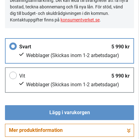
betalningsanmärkning. Det kan leda till svårigheter att få hyra
bostad, teckna abonnemang och få nya lån. För stöd, vänd
dig till budget- och skuldrådgivningen i din kommun.
Kontaktuppgifter finns på
konsumentverket.se
.
Svart
5 990 kr
Webblager
(Skickas inom 1-2 arbetsdagar)
Vit
5 990 kr
Webblager
(Skickas inom 1-2 arbetsdagar)
Lägg i varukorgen
Mer produktinformation
Gå till kassan