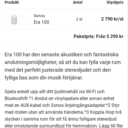
Produkt
Antal
Styckpris
Sonos
2 790 kr/st
2 st
Era 100
Paketpris:
Från
5 290 kr
Era 100 har den senaste akustiken och fantastiska
anslutningsmöjligheter, så att du kan fylla varje rum
med det perfekt justerade stereoljudet och den
fylliga bas som din musik förtjänar.
Spela enkelt upp allt ditt ljudinnehåll via Wi-Fi och
Bluetooth®.*1 Anslut en vinylspelare eller annan enhet
med en AUX-kabel och Sonos linjeingångsadapter.*2 Styr
med rösten utan att använda händerna.*3 Koppla ihop två
stycken i samma rum för att få ännu fylligare stereoljud
eller omslutande surroundljud för hemmabion. Lägg till fler